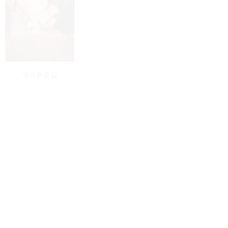
쉐라톤호텔
반얀트리호텔
메리어트호텔
엘타워 돌스냅
컨벤션헤리츠
웨딩플로체