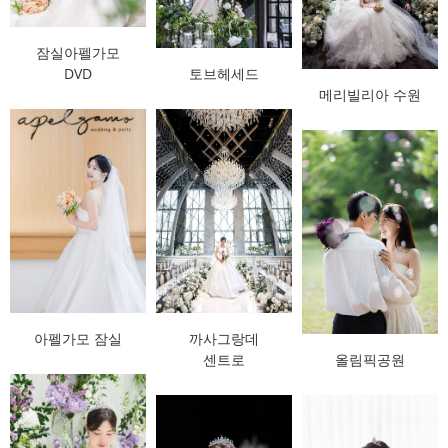
잠실아펠가모
DVD
토브헤세드
메리빌리아 수원
아펠가모 잠실
까사그랑데
센트로
올림픽공원