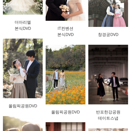
더아리엘
본식DVD
IT컨벤션
본식DVD
창경궁DVD
올림픽공원DVD
올림픽공원DVD
반포한강공원
데이트스냅