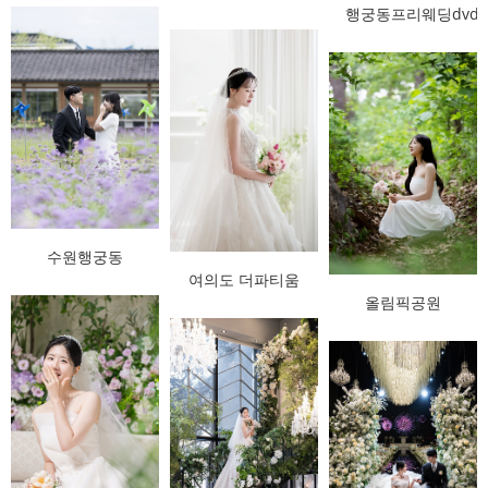
행궁동프리웨딩dvd
수원행궁동
여의도 더파티움
올림픽공원