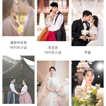
올림픽공원
데이트스냅
창경궁
데이트스냅
루벨