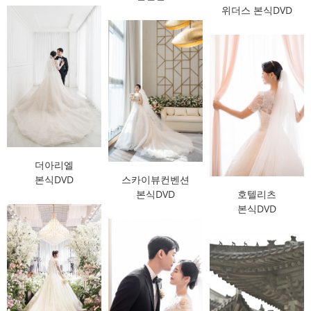
위더스 본식DVD
더아리엘
본식DVD
스카이뷰컨벤션
본식DVD
호텔리츠
본식DVD