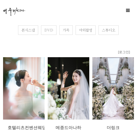
본식스냅
DVD
가족
야외촬영
스튜디오
[로그인]
호텔리츠컨벤션웨딩
메종드아나하
더링크