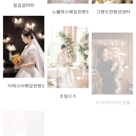
창경궁DVD
노블레스웨딩컨벤션
그랜드컨벤션센터
더에스비웨딩컨벤션
호텔리츠
마곡메리어트호텔